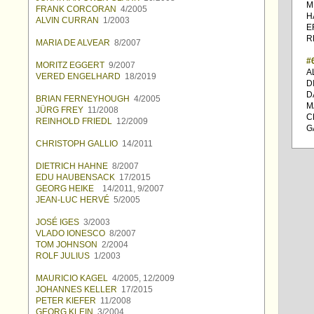
M
FRANK CORCORAN
4/2005
H
ALVIN CURRAN
1/2003
E
R
MARIA DE ALVEAR
8/2007
#
MORITZ EGGERT
9/2007
A
VERED ENGELHARD
18/2019
D
D
BRIAN FERNEYHOUGH
4/2005
M
JÜRG FREY
11/2008
C
REINHOLD FRIEDL
12/2009
G
CHRISTOPH GALLIO
14/2011
DIETRICH HAHNE
8/2007
EDU HAUBENSACK
17/2015
GEORG HEIKE
14/2011, 9/2007
JEAN-LUC HERVÉ
5/2005
JOSÉ IGES
3/2003
VLADO IONESCO
8/2007
TOM JOHNSON
2/2004
ROLF JULIUS
1/2003
MAURICIO KAGEL
4/2005, 12/2009
JOHANNES KELLER
17/2015
PETER KIEFER
11/2008
GEORG KLEIN
3/2004