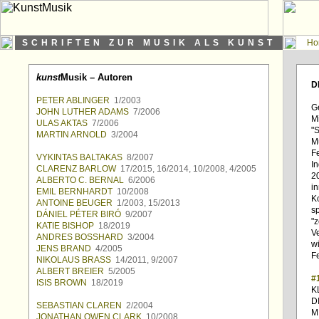
SCHRIFTEN ZUR MUSIK ALS KUNST
Ho
kunst
Musik – Autoren
D
PETER ABLINGER
1/2003
G
JOHN LUTHER ADAMS
7/2006
M
ULAS AKTAS
7/2006
"
MARTIN ARNOLD
3/2004
M
F
VYKINTAS BALTAKAS
8/2007
In
CLARENZ BARLOW
17/2015, 16/2014, 10/2008, 4/2005
2
ALBERTO C. BERNAL
6/2006
i
EMIL BERNHARDT
10/2008
K
ANTOINE BEUGER
1/2003, 15/2013
s
DÁNIEL PÉTER BIRÓ
9/2007
"z
KATIE BISHOP
18/2019
Ve
ANDRES BOSSHARD
3/2004
wi
JENS BRAND
4/2005
F
NIKOLAUS BRASS
14/2011, 9/2007
ALBERT BREIER
5/2005
#
ISIS BROWN
18/2019
K
D
SEBASTIAN CLAREN
2/2004
M
JONATHAN OWEN CLARK
10/2008