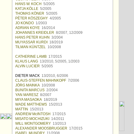
HANS W. KOCH
5/2005
KATJA KÖLLE
5/2005
THOMAS KÖNER
5/2005
PÈTER KÖSZEGHY
4/2005
JO KONDO
1/2003
ADRIAN KOYE
16/2014
JOHANNES KREIDLER
8/2007, 12/2009
HANS PETER KUHN
3/2004
MUYASSAR KURDI
18/2019
TILMAN KÜNTZEL
10/2008
CATHERINE LAMB
17/2015
KLAUS LANG
13/2010, 5/2005, 1/2003
ALVIN LUCIER
5/2005
DIETER MACK
13/2010, 6/2006
CLAUS-STEFFEN MAHNKOPF
7/2006
JÖRG MAINKA
10/2008
BUNITA MARCUS
2/2004
YAN MARESZ
8/2007
MIYA MASAOKA
18/2019
WADE MATTHEWS
15/2013
MATTIN
15/2013
ANDREW McINTOSH
17/2015
MISATO MOCHIZUKI
14/2011
WILL MONTGOMERY
13/2013
ALEXANDER MOOSBRUGGER
17/2015
ISABEL MUNDRY
11/2008