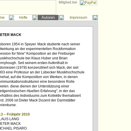
Mitglied bei
Autoren
me
Hefte
Impressum
IETER MACK
eboren 1954 in Speyer. Mack studierte nach seiner
itwirkung an der experimentellen Rockformation
Session for Nine" Komposition an der Freiburger
usikhochschule bei Klaus Huber und Brian
ernyhough. Seit seinem ersten Aufenthalt in
doniesien (1978) konzenztriert sich Mack, der siet
003 eine Professur an der Lübecker Musikhochschule
nnehat, auf die Komposition von Werken, in denen
ommunikationsstrukturen eine besondere Rolle
pielen. diese dienen der Unterstützung einer
eitgenössischen rituellen Erfahrung", in der das
rhältnis des Individuums zum Kollektiv thematisiert
rd. 2006 ist Dieter Mack Dozent der Darmstätter
erienkurse.
13 – Frühjahr 2010
LAUS LANG
IETER MACK
ICHAEL PISARO