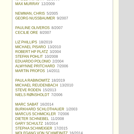
MAX MURRAY
12/2009
NEWMAN, CHRIS
5/2005
GEORG NUSSBAUMER
9/2007
PAULINE OLIVEROS
8/2007
CECILIE ORE
8/2007
LIZ PHILLIPS
18/2019
MICHAEL PISARO
13/2010
ROBERT HP PLATZ
3/2004
STEFAN POHLIT
10/2008
EDUARDO POLONIO
2/2004
ALWYNNE PRITCHARD
7/2006
MARTIN PROFOS
14/2011
PAULA RABINOWITZ
18/2019
MICHAEL REUDENBACH
13/2010
STEVE RODEN
15/2013
NIELS RØNSHOLDT
7/2006
MARC SABAT
16/2014
BURKHARD SCHLOTHAUER
1/2003
MARCUS SCHMICKLER
7/2006
DIETER SCHNEBEL
11/2008
GARY SCHULTZ
16/2014
STEPHA SCHWEIGER
17/2015
WOLFGANG VON SCHWEINITZ
16/2014