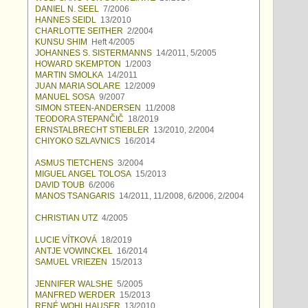
DANIEL N. SEEL
7/2006
HANNES SEIDL
13/2010
CHARLOTTE SEITHER
2/2004
KUNSU SHIM
Heft 4/2005
JOHANNES S. SISTERMANNS
14/2011, 5/2005
HOWARD SKEMPTON
1/2003
MARTIN SMOLKA
14/2011
JUAN MARIA SOLARE
12/2009
MANUEL SOSA
9/2007
SIMON STEEN-ANDERSEN
11/2008
TEODORA STEPANČIČ
18/2019
ERNSTALBRECHT STIEBLER
13/2010, 2/2004
CHIYOKO SZLAVNICS
16/2014
ASMUS TIETCHENS
3/2004
MIGUEL ANGEL TOLOSA
15/2013
DAVID TOUB
6/2006
MANOS TSANGARIS
14/2011, 11/2008, 6/2006, 2/2004
CHRISTIAN UTZ
4/2005
LUCIE VÍTKOVÁ
18/2019
ANTJE VOWINCKEL
16/2014
SAMUEL VRIEZEN
15/2013
JENNIFER WALSHE
5/2005
MANFRED WERDER
15/2013
RENÉ WOHLHAUSER
13/2010