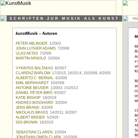
SCHRIFTEN ZUR MUSIK ALS KUNST
Ho
kunst
Musik – Autoren
M
PETER ABLINGER
1/2003
Mi
JOHN LUTHER ADAMS
7/2006
R
ULAS AKTAS
7/2006
au
MARTIN ARNOLD
3/2004
v
un
VYKINTAS BALTAKAS
8/2007
K
CLARENZ BARLOW
17/2015, 16/2014, 10/2008, 4/2005
ALBERTO C. BERNAL
6/2006
Mi
EMIL BERNHARDT
10/2008
an
ANTOINE BEUGER
1/2003, 15/2013
c
DÁNIEL PÉTER BIRÓ
9/2007
o
KATIE BISHOP
18/2019
wi
ANDRES BOSSHARD
3/2004
JENS BRAND
4/2005
#
NIKOLAUS BRASS
14/2011, 9/2007
M
ALBERT BREIER
5/2005
S
ISIS BROWN
18/2019
A
S
SEBASTIAN CLAREN
2/2004
M
JONATHAN OWEN CLARK
10/2008