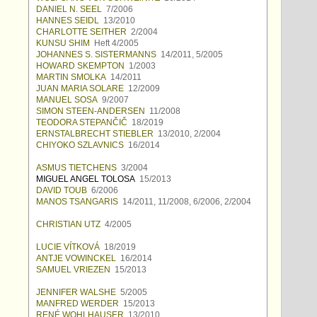
DANIEL N. SEEL
7/2006
HANNES SEIDL
13/2010
CHARLOTTE SEITHER
2/2004
KUNSU SHIM
Heft 4/2005
JOHANNES S. SISTERMANNS
14/2011, 5/2005
HOWARD SKEMPTON
1/2003
MARTIN SMOLKA
14/2011
JUAN MARIA SOLARE
12/2009
MANUEL SOSA
9/2007
SIMON STEEN-ANDERSEN
11/2008
TEODORA STEPANČIČ
18/2019
ERNSTALBRECHT STIEBLER
13/2010, 2/2004
CHIYOKO SZLAVNICS
16/2014
ASMUS TIETCHENS
3/2004
MIGUEL ANGEL TOLOSA
15/2013
DAVID TOUB
6/2006
MANOS TSANGARIS
14/2011, 11/2008, 6/2006, 2/2004
CHRISTIAN UTZ
4/2005
LUCIE VÍTKOVÁ
18/2019
ANTJE VOWINCKEL
16/2014
SAMUEL VRIEZEN
15/2013
JENNIFER WALSHE
5/2005
MANFRED WERDER
15/2013
RENÉ WOHLHAUSER
13/2010