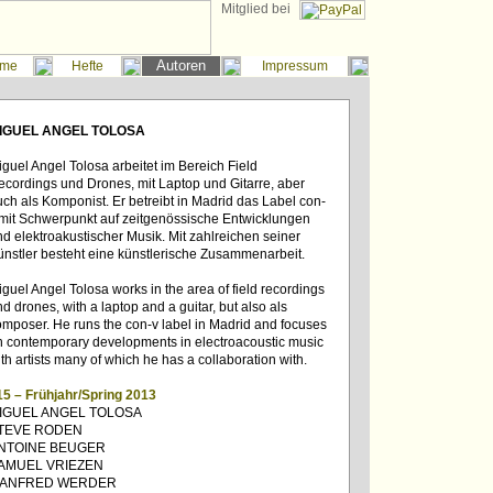
Mitglied bei
Autoren
me
Hefte
Impressum
IGUEL ANGEL TOLOSA
guel Angel Tolosa arbeitet im Bereich Field
ecordings und Drones, mit Laptop und Gitarre, aber
ch als Komponist. Er betreibt in Madrid das Label con-
 mit Schwerpunkt auf zeitgenössische Entwicklungen
d elektroakustischer Musik. Mit zahlreichen seiner
ünstler besteht eine künstlerische Zusammenarbeit.
guel Angel Tolosa works in the area of field recordings
d drones, with a laptop and a guitar, but also als
omposer. He runs the con-v label in Madrid and focuses
n contemporary developments in electroacoustic music
th artists many of which he has a collaboration with.
15 – Frühjahr/Spring 2013
IGUEL ANGEL TOLOSA
TEVE RODEN
NTOINE BEUGER
AMUEL VRIEZEN
ANFRED WERDER