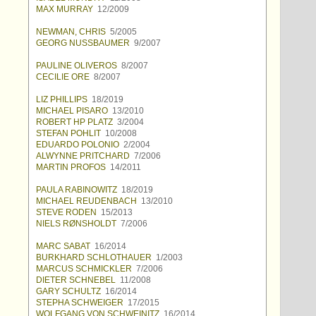
MAX MURRAY
12/2009
NEWMAN, CHRIS
5/2005
GEORG NUSSBAUMER
9/2007
PAULINE OLIVEROS
8/2007
CECILIE ORE
8/2007
LIZ PHILLIPS
18/2019
MICHAEL PISARO
13/2010
ROBERT HP PLATZ
3/2004
STEFAN POHLIT
10/2008
EDUARDO POLONIO
2/2004
ALWYNNE PRITCHARD
7/2006
MARTIN PROFOS
14/2011
PAULA RABINOWITZ
18/2019
MICHAEL REUDENBACH
13/2010
STEVE RODEN
15/2013
NIELS RØNSHOLDT
7/2006
MARC SABAT
16/2014
BURKHARD SCHLOTHAUER
1/2003
MARCUS SCHMICKLER
7/2006
DIETER SCHNEBEL
11/2008
GARY SCHULTZ
16/2014
STEPHA SCHWEIGER
17/2015
WOLFGANG VON SCHWEINITZ
16/2014