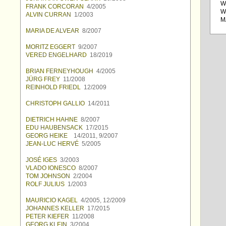
W
FRANK CORCORAN
4/2005
W
ALVIN CURRAN
1/2003
M
MARIA DE ALVEAR
8/2007
MORITZ EGGERT
9/2007
VERED ENGELHARD
18/2019
BRIAN FERNEYHOUGH
4/2005
JÜRG FREY
11/2008
REINHOLD FRIEDL
12/2009
CHRISTOPH GALLIO
14/2011
DIETRICH HAHNE
8/2007
EDU HAUBENSACK
17/2015
GEORG HEIKE
14/2011, 9/2007
JEAN-LUC HERVÉ
5/2005
JOSÉ IGES
3/2003
VLADO IONESCO
8/2007
TOM JOHNSON
2/2004
ROLF JULIUS
1/2003
MAURICIO KAGEL
4/2005, 12/2009
JOHANNES KELLER
17/2015
PETER KIEFER
11/2008
GEORG KLEIN
3/2004