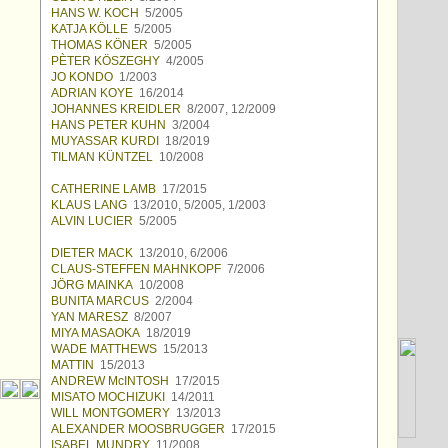
HANS W. KOCH
5/2005
KATJA KÖLLE
5/2005
THOMAS KÖNER
5/2005
PÈTER KÖSZEGHY
4/2005
JO KONDO
1/2003
ADRIAN KOYE
16/2014
JOHANNES KREIDLER
8/2007, 12/2009
HANS PETER KUHN
3/2004
MUYASSAR KURDI
18/2019
TILMAN KÜNTZEL
10/2008
CATHERINE LAMB
17/2015
KLAUS LANG
13/2010, 5/2005, 1/2003
ALVIN LUCIER
5/2005
DIETER MACK
13/2010, 6/2006
CLAUS-STEFFEN MAHNKOPF
7/2006
JÖRG MAINKA
10/2008
BUNITA MARCUS
2/2004
YAN MARESZ
8/2007
MIYA MASAOKA
18/2019
WADE MATTHEWS
15/2013
MATTIN
15/2013
ANDREW McINTOSH
17/2015
MISATO MOCHIZUKI
14/2011
WILL MONTGOMERY
13/2013
ALEXANDER MOOSBRUGGER
17/2015
ISABEL MUNDRY
11/2008